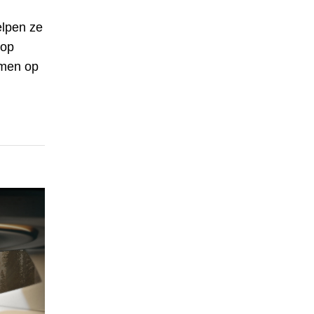
elpen ze
 op
omen op