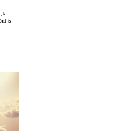
 je
Dat is