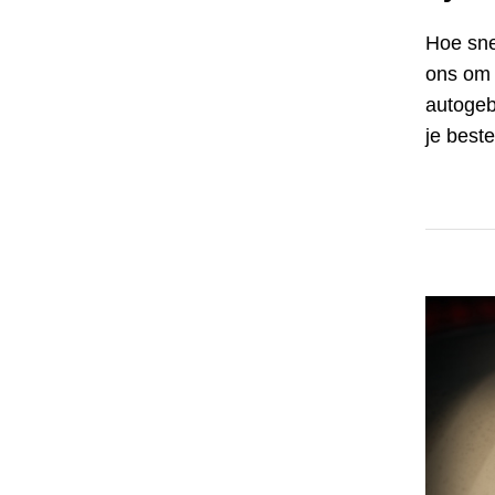
Hoe sne
ons om 
autogeb
je best