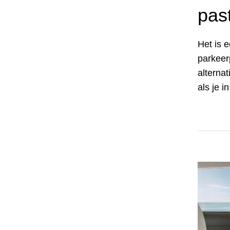
past
Het is 
parkeer
alterna
als je 